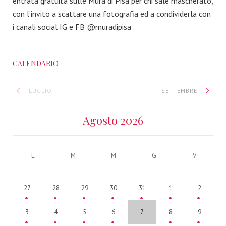
entrata gratuita sulle Mura di Pisa per chi sale mascherato,
con l’invito a scattare una fotografia ed a condividerla con
i canali social IG e FB @muradipisa
CALENDARIO
LUGLIO
SETTEMBRE
Agosto 2026
L
M
M
G
V
27
28
29
30
31
1
2
3
4
5
6
7
8
9