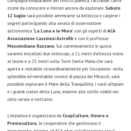
compagna inseparabile del nostro pianeta, racchiude tante
storie da conoscere e misteri ancora da esplorare.
Sabato
12 luglio
sarà possibile ammirarne la bellezza e carpirne i
segreti partecipando alla serata di osservazione
astronomica
‘La Luna e le Mura’
con gli esperti di
ACA
Associazione Cascinesi Astrofili
e con il professor
Massimiliano Razzano
. Sul camminamento in quota
saranno installati due telescopi, a 11 metri d’altezza vicino
al leone e a 25 metri sulla Torre Santa Maria che sarà
aperta e visitabile straordinariamente per l’occasione: nella
splendida ed inimitabile cornice di piazza dei Miracoli, sarà
possibile esplorare il Mare della Tranquillità, i vasti altipiani
e i grandi crateri della Luna, insieme alle stelle visibili nel
cielo serale e notturno.
L’iniziativa è organizzata da
CoopCulture, Itinera e
Promocultura
, le cooperative che gestiscono il
monumento, insieme ad ACA ed in collaborazione con il