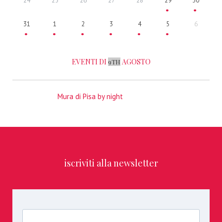
24
25
26
27
28
29
30
31
1
2
3
4
5
6
EVENTI DI
AGOSTO
9TH
Mura di Pisa by night
iscriviti alla newsletter