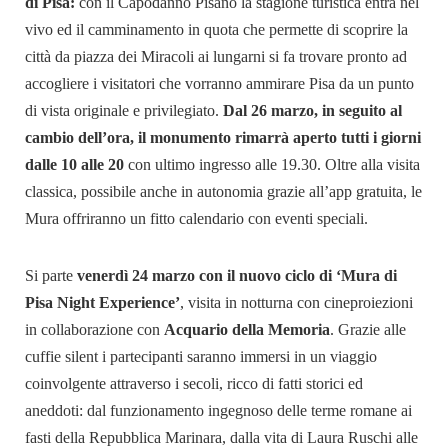
di Pisa:
con il Capodanno Pisano la stagione turistica entra nel
vivo ed il camminamento in quota che permette di scoprire la
città da piazza dei Miracoli ai lungarni si fa trovare pronto ad
accogliere i visitatori che vorranno ammirare Pisa da un punto
di vista originale e privilegiato.
Dal 26 marzo, in seguito al
cambio dell’ora, il monumento rimarrà aperto tutti i giorni
dalle 10 alle 20
con ultimo ingresso alle 19.30. Oltre alla visita
classica, possibile anche in autonomia grazie all’app gratuita, le
Mura offriranno un fitto calendario con eventi speciali.
Si parte
venerdì 24 marzo con il nuovo ciclo di ‘Mura di
Pisa Night Experience’
, visita in notturna con cineproiezioni
in collaborazione con
Acquario della Memoria
. Grazie alle
cuffie silent i partecipanti saranno immersi in un viaggio
coinvolgente attraverso i secoli, ricco di fatti storici ed
aneddoti: dal funzionamento ingegnoso delle terme romane ai
fasti della Repubblica Marinara, dalla vita di Laura Ruschi alle