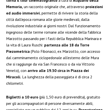
torna il tour cinematografico
a cura di
Acquario della
Memoria,
un racconto originale che, attraverso
proiezioni
ed audio immersivi
, permette di rivivere la storia della
città dall’epoca romana alle glorie medievali, dalla
rivoluzione industriale ai giorni nostri. Dal funzionamento
ingegnoso delle terme romane alle vicende della fabbrica
Marzotto passando per i fasti della Repubblica Marinara e
la vita di Laura Ruschi:
partenza alle 18 da Torre
Piezometrica
(Polo Fibonacci, ex Marzotto, con accesso
dal camminamento ciclopedonale all’esterno delle Mura
che si raggiunge da via San Francesco o da via Vittorio
Veneto), con
arrivo alle 19.30 circa in Piazza dei
Miracoli.
La lunghezza della passeggiata è di circa 2
chilometri.
Biglietti a 10 euro
(più 1,50 euro di prevendita), gratuito
per gli accompagnatori di persone diversamente abili,
consigliato per un pubblico dai 12 anni in su.
Prenotazione