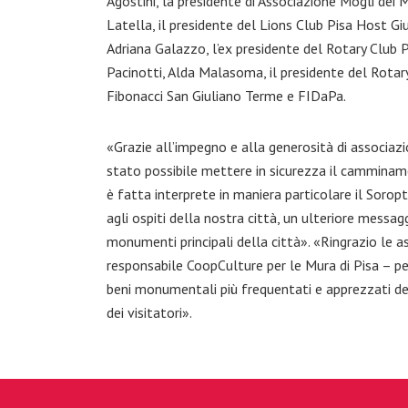
Agostini, la presidente di Associazione Mogli dei M
Latella, il presidente del Lions Club Pisa Host Gi
Adriana Galazzo, l’ex presidente del Rotary Club P
Pacinotti, Alda Malasoma, il presidente del Rotary
Fibonacci San Giuliano Terme e FIDaPa.
«Grazie all’impegno e alla generosità di associazio
stato possibile mettere in sicurezza il camminame
è fatta interprete in maniera particolare il Soropt
agli ospiti della nostra città, un ulteriore messagg
monumenti principali della città». «Ringrazio le 
responsabile CoopCulture per le Mura di Pisa – pe
beni monumentali più frequentati e apprezzati del
dei visitatori».