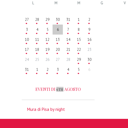
L
M
M
G
V
27
28
29
30
31
1
2
3
4
5
6
7
8
9
10
11
12
13
14
15
16
17
18
19
20
21
22
23
24
25
26
27
28
29
30
31
1
2
3
4
5
6
EVENTI DI
AGOSTO
6TH
Mura di Pisa by night