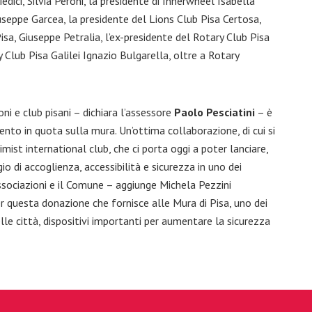
edici, Silvia Peroni, la presidente di Innerwheel Isabella
useppe Garcea, la presidente del Lions Club Pisa Certosa,
isa, Giuseppe Petralia, l’ex-presidente del Rotary Club Pisa
 Club Pisa Galilei Ignazio Bulgarella, oltre a Rotary
ni e club pisani – dichiara l’assessore
Paolo Pesciatini
– è
nto in quota sulla mura. Un’ottima collaborazione, di cui si
imist international club, che ci porta oggi a poter lanciare,
io di accoglienza, accessibilità e sicurezza in uno dei
associazioni e il Comune – aggiunge Michela Pezzini
r questa donazione che fornisce alle Mura di Pisa, uno dei
le città, dispositivi importanti per aumentare la sicurezza