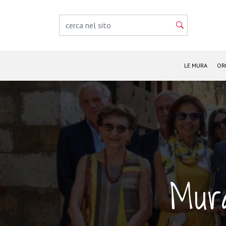
LE MURA
OR
Mura