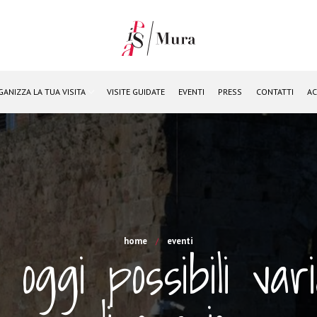
GANIZZA LA TUA VISITA
VISITE GUIDATE
EVENTI
PRESS
CONTATTI
AC
home
eventi
 oggi possibili vari