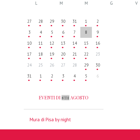
L
M
M
G
V
27
28
29
30
31
1
2
3
4
5
6
7
8
9
10
11
12
13
14
15
16
17
18
19
20
21
22
23
24
25
26
27
28
29
30
31
1
2
3
4
5
6
EVENTI DI
AGOSTO
8TH
Mura di Pisa by night