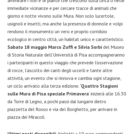
ammirare i fiori e le piante che crescono sulla cinta o nelle
immediate vicinanze e per cercare tracce di animali che
giorno e notte vivono sulle Mura. Non solo lucertole,
usignoli e insetti, ma anche la presenza di donnole e volpi
rendono il monumento un vero e proprio corridoio
ecologico in centro città, un habitat unico e caratteristico.
Sabato 18 maggio Marco Zuffi e Silvia Sorbi
del Museo
di Storia Naturale dell’Università di Pisa accompagneranno
i partecipanti in questo viaggio che prevede l’osservazione
di rocce, l’ascolto dei canti degli uccelli e tante altre
attività, un evento che si rinnova e cambia ogni stagione,
un ciclo arrivato alla terza edizione.
‘Quattro Stagioni
sulle Mura di Pisa speciale Primavera
‘ inizierà alle 16.30
da Torre di Legno, a pochi passi dai lungarni dietro
piazzetta del Rosso e via del Borghetto, per arrivare in
piazza dei Miracoli.
Ultimi posti disponibili
, biglietti a 10 euro comprendenti