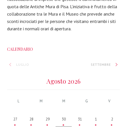
quota delle Antiche Mura di Pisa. L’iniziativa è frutto della
collaborazione tra le Mura e il Museo che prevede anche
sconti incrociati per le persone che visitano entrambi i siti
durante i normali orari di apertura.
CALENDARIO
LUGLIO
SETTEMBRE
Agosto 2026
L
M
M
G
V
27
28
29
30
31
1
2