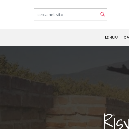
LE MURA
OR
Ris