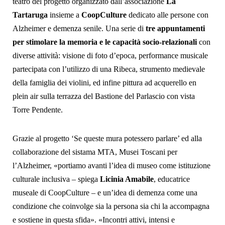
teatro del progetto organizzato dall’associazione
La
Tartaruga
insieme a
CoopCulture
dedicato alle persone con
Alzheimer e demenza senile. Una serie di
tre appuntamenti
per stimolare la memoria e le capacità socio-relazionali
con
diverse attività: visione di foto d’epoca, performance musicale
partecipata con l’utilizzo di una Ribeca, strumento medievale
della famiglia dei violini, ed infine pittura ad acquerello en
plein air sulla terrazza del Bastione del Parlascio con vista
Torre Pendente.
Grazie al progetto ‘Se queste mura potessero parlare’ ed alla
collaborazione del sistama MTA, Musei Toscani per
l’Alzheimer, «portiamo avanti l’idea di museo come istituzione
culturale inclusiva – spiega
Licinia Amabile
, educatrice
museale di CoopCulture – e un’idea di demenza come una
condizione che coinvolge sia la persona sia chi la accompagna
e sostiene in questa sfida». «Incontri attivi, intensi e