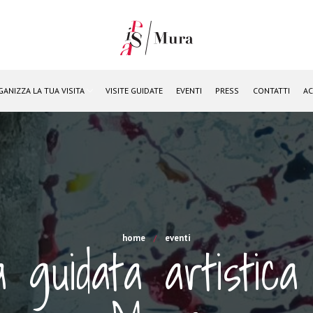
GANIZZA LA TUA VISITA
VISITE GUIDATE
EVENTI
PRESS
CONTATTI
AC
home
eventi
a guidata artistica