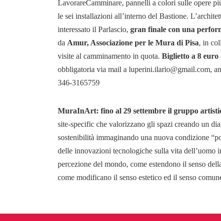
LavorareCamminare, pannelli a colori sulle opere più re
le sei installazioni all’interno del Bastione. L’archite
interessato il Parlascio,
gran finale con una perfor
da
Amur, Associazione per le Mura di Pisa
, in co
visite al camminamento in quota.
Biglietto a 8 euro
obbligatoria via mail a luperini.ilario@gmail.com,
346-3165759
MuraInArt: fino al 29 settembre il gruppo artis
site-specific che valorizzano gli spazi creando un di
sostenibilità immaginando una nuova condizione “post
delle innovazioni tecnologiche sulla vita dell’uomo i
percezione del mondo, come estendono il senso della 
come modificano il senso estetico ed il senso comun