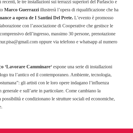
centi, le tre installazioni sui terrazzi superiori del Parlascio e
tto
Marco Guerrazzi
illustrerà l’opera di riqualificazione che ha
mance a opera de I Santini Del Prete.
L’evento è promosso
llaborazione con l’associazione di Cooperative che gestisce le
comprensivo dell’ingresso, massimo 30 persone, prenotazione
 amur.pisa@gmail.com oppure via telefono e whatsapp al numero
tico ‘Lavorare Camminare‘
espone una serie di installazioni
alogo tra l’antico ed il contemporaneo. Ambiente, tecnologia,
umana”: gli artisti con le loro opere indagano l’influenza
n generale e sull’arte in particolare. Come cambiano la
possibilità e condizionano le strutture sociali ed economiche,
e.