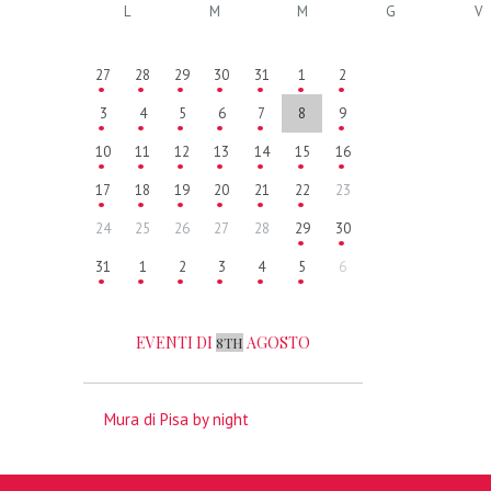
L
M
M
G
V
27
28
29
30
31
1
2
3
4
5
6
7
8
9
10
11
12
13
14
15
16
17
18
19
20
21
22
23
24
25
26
27
28
29
30
31
1
2
3
4
5
6
EVENTI DI
AGOSTO
8TH
Mura di Pisa by night