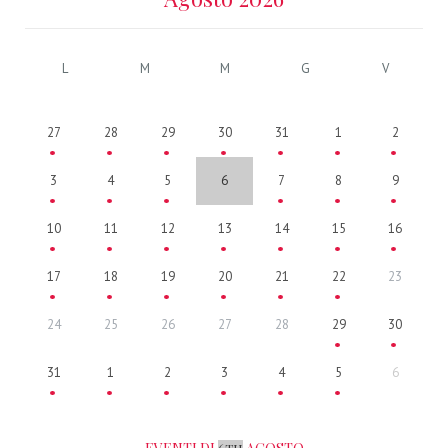
L
M
M
G
V
27
28
29
30
31
1
2
3
4
5
6
7
8
9
10
11
12
13
14
15
16
17
18
19
20
21
22
23
24
25
26
27
28
29
30
31
1
2
3
4
5
6