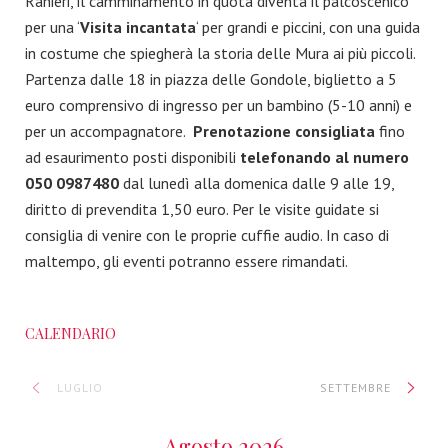
Ranieri, il camminamento in quota diventa il palcoscenico
per una ‘
Visita incantata
‘ per grandi e piccini, con una guida
in costume che spiegherà la storia delle Mura ai più piccoli.
Partenza dalle 18 in piazza delle Gondole, biglietto a 5
euro comprensivo di ingresso per un bambino (5-10 anni) e
per un accompagnatore.
Prenotazione consigliata
fino
ad esaurimento posti disponibili
telefonando al numero
050 0987480
dal lunedì alla domenica dalle 9 alle 19,
diritto di prevendita 1,50 euro. Per le visite guidate si
consiglia di venire con le proprie cuffie audio. In caso di
maltempo, gli eventi potranno essere rimandati.
CALENDARIO
LUGLIO
SETTEMBRE
Agosto 2026