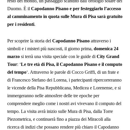
resto del mondo, un passaggio scandito dall’orologio solare del
Duomo. È il
Capodanno Pisano e per festeggiarlo l’accesso
al camminamento in quota sulle Mura di Pisa sarà gratuito
per i residenti
.
Per scoprire la storia del
Capodanno Pisano
attraverso i
simboli e i misteri più nascosti, il giorno prima,
domenica 24
marzo
si terrà una visita speciale con le guide di
City Grand
Tour
: ‘
Le tre età di Pisa, il Capodanno Pisano e il computo
del tempo
‘. Attraverso le parole di Cocco Griffi, di un frate e
di Francesco Stefano dei Lorena, i partecipanti ripercorreranno
le vicende della Pisa Repubblicana, Medicea e Lorenense, e si
immergeranno nelle atmosfere delle tre epoche per
comprendere meglio come i nostri avi vivevano il computo del
tempo. La visita avrà inizio sulle Mura di Pisa, dalla Torre
Piezometrica, e continuerà fino a piazza dei Miracoli alla
ricerca di indizi che possano rendere più chiaro il Capodanno