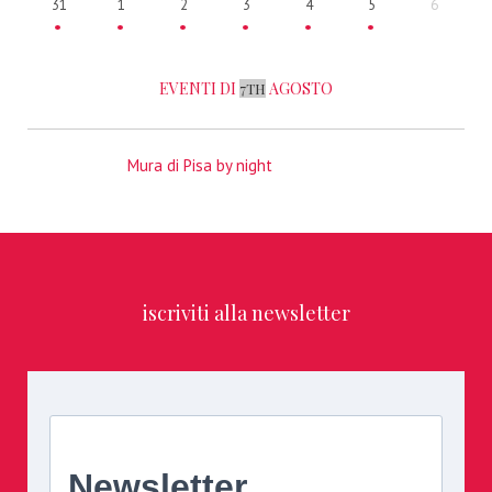
31
1
2
3
4
5
6
EVENTI DI
AGOSTO
7TH
Mura di Pisa by night
iscriviti alla newsletter