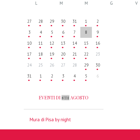
L
M
M
G
V
27
28
29
30
31
1
2
3
4
5
6
7
8
9
10
11
12
13
14
15
16
17
18
19
20
21
22
23
24
25
26
27
28
29
30
31
1
2
3
4
5
6
EVENTI DI
AGOSTO
8TH
Mura di Pisa by night