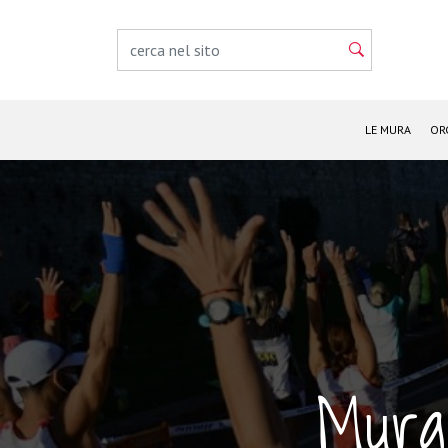
LE MURA
OR
Mura