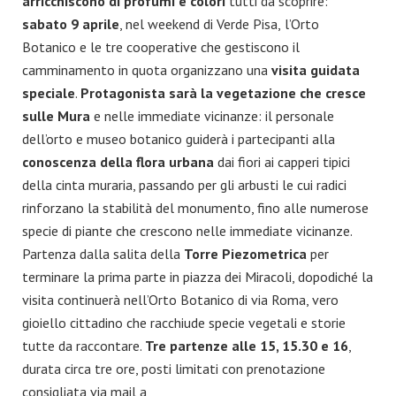
arricchiscono di profumi e colori
tutti da scoprire:
sabato 9 aprile
, nel weekend di Verde Pisa,
l’Orto
Botanico e le tre cooperative che gestiscono il
camminamento in quota organizzano una
visita guidata
speciale
.
Protagonista sarà la vegetazione che cresce
sulle Mura
e nelle immediate vicinanze: il personale
dell’orto e museo botanico guiderà i partecipanti alla
conoscenza della flora urbana
dai fiori ai capperi tipici
della cinta muraria, passando per gli arbusti le cui radici
rinforzano la stabilità del monumento, fino alle numerose
specie di piante che crescono nelle immediate vicinanze.
Partenza dalla salita della
Torre Piezometrica
per
terminare la prima parte in piazza dei Miracoli, dopodiché la
visita continuerà nell’Orto Botanico di via Roma, vero
gioiello cittadino che racchiude specie vegetali e storie
tutte da raccontare.
Tre partenze alle 15, 15.30 e 16
,
durata circa tre ore, posti limitati con prenotazione
consigliata via mail a