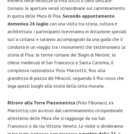
immersi nelle bellezze di Pisa sotto il cielo d’estate:
tornano le aperture serali straordinarie sul camminamento
in quota delle Mura di Pisa.
Secondo appuntamento
domenica 26 luglio
con una visita tra storia, cultura e
architettura: i partecipanti riceveranno in dotazione speciali
luci ‘a collana’ e saranno accompagnati da una guida che li
condurrà in un viaggio tra i monumenti che testimoniano la
storia di Pisa: le terme romane dei ‘Bagni di Nerone’, le
chiese medievali di San Francesco e Santa Caterina, il
complesso razionalista ‘Polo Marzotto’, fino alla
grandezza di piazza dei Miracoli, seguendo il filo rosso che
lega questi luoghi alla storia della cinta muraria.
Ritrovo alla Torre Piezometrica
(Polo Fibonacci, ex
Marzotto) con accesso dal camminamento ciclopedonale
all’esterno delle Mura che si raggiunge da via San
Francesco o da via Vittorio Veneto. Le visite si divideranno
in tre turni, partenze ogni mezz’ora
a partire dalle 21,
e